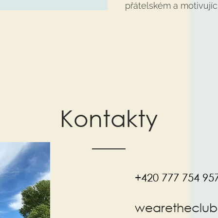
přátelském a motivujíc
Kontakty
+420 777 754 95
wearetheclub