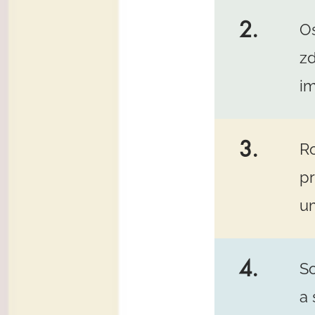
2.
Os
zd
im
3.
Ro
pr
um
4.
S
a