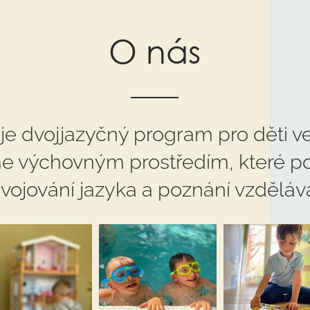
O nás
 je dvojjazyčný program pro děti v
sme výchovným prostředím, které p
osvojování jazyka a poznání vzděláv