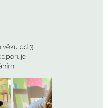
e věku od 3
odporuje
áním.