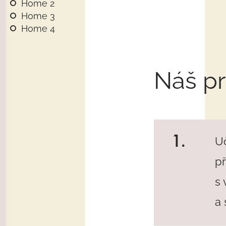
Home 2
Home 3
Home 4
Náš p
1.
U
p
s
a