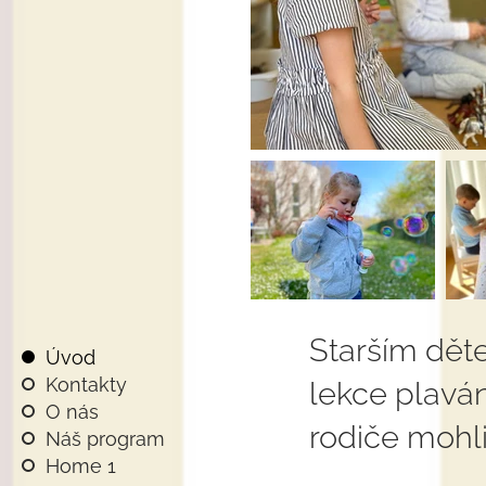
Starším dět
Úvod
Kontakty
lekce plaván
O nás
rodiče mohli
Náš program
Home 1