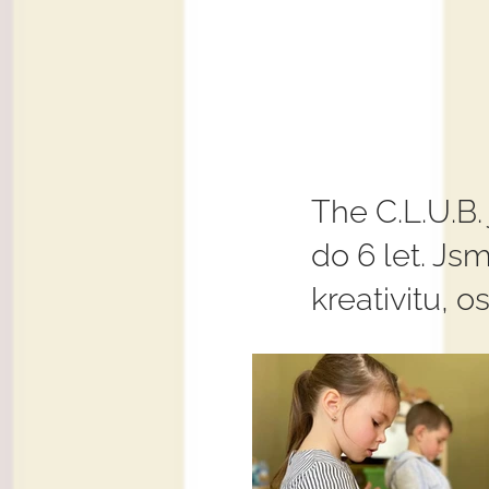
The C.L.U.B.
do 6 let. J
kreativitu, 