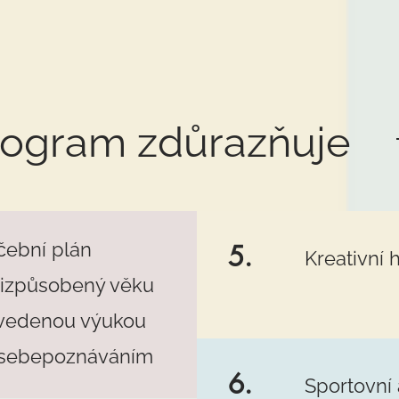
rogram zdůrazňuje
čební plán
5.
Kreativní 
řizpůsobený věku
 vedenou výukou
 sebepoznáváním
6.
Sportovní 