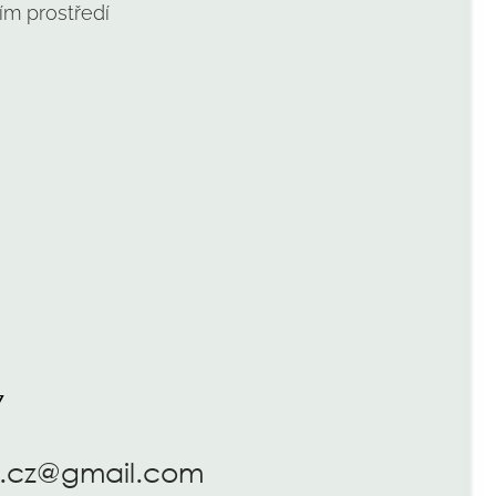
ím prostředí
7
.cz@gmail.com