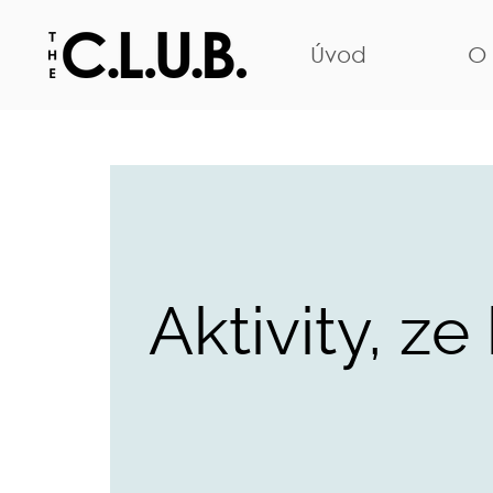
Úvod
O 
Aktivity, z