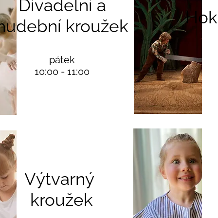
Divadelní a
Hok
hudební kroužek
pátek
10:00 - 11:00
Výtvarný
kroužek