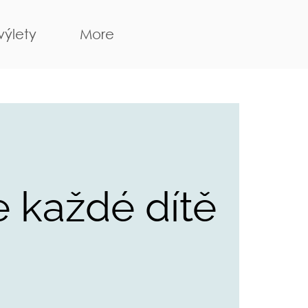
výlety
More
re každé dítě