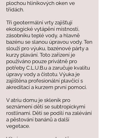
plochou hliníkových oken ve
třídách.
Tři geotermální vrty zajišťují
ekologické vytápění místností,
zásobníku teplé vody, a hlavně
bazénu se slanou úpravou vody. Ten
slouží pro výuku, bazénové párty a
kurzy plavání. Toto zařízení je
používáno pouze privátně pro
potřeby C.L.U.B.u a zaručuje kvalitu
úpravy vody a čistotu. Výuka je
zajištěna profesionální plavčicí s
akreditací a kurzem první pomoci.
V atriu domu je skleník pro
seznámení dětí se subtropickymi
rostlinami. Děti se podílí na zalévání
a pěstování banánů a další
vegetace.